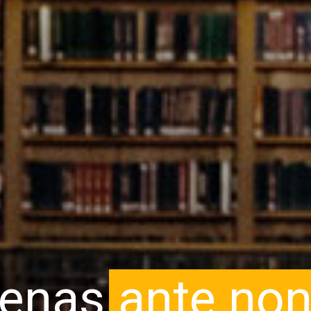
enas
ante no