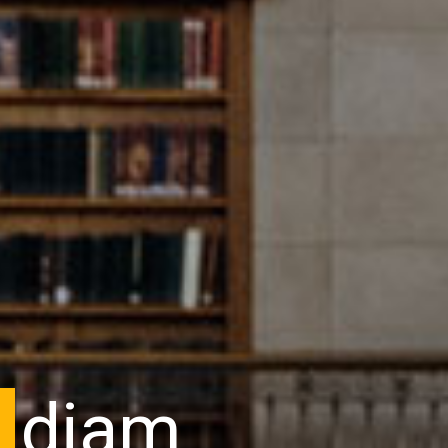
n
diam